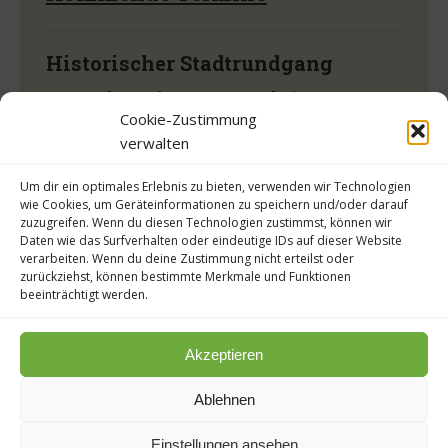
Historischer Stadtrundgang
– Besuch aus der Vergangenheit –
Cookie-Zustimmung
Bei Dauerregen finden unsere Rundgänge nicht statt.
verwalten
Dann würden wir Sie hier informieren.
Um dir ein optimales Erlebnis zu bieten, verwenden wir Technologien
wie Cookies, um Geräteinformationen zu speichern und/oder darauf
zuzugreifen. Wenn du diesen Technologien zustimmst, können wir
– Bereich Cronsberg/ Ihnenpark –
Daten wie das Surfverhalten oder eindeutige IDs auf dieser Website
Sonntag, 21.06.2026
verarbeiten. Wenn du deine Zustimmung nicht erteilst oder
Sonntag, 16.08.2026
zurückziehst, können bestimmte Merkmale und Funktionen
beeinträchtigt werden.
Treffpunkt: Grünfläche,
Schönningstedter Straße, Ecke Auf dem Großer Ruhm
Jeweils 15:00 – ca. 16:00 Uhr
Akzeptieren
Ablehnen
– Bereich Sophienbad –
Sonntag, 05.07.2026
Einstellungen ansehen